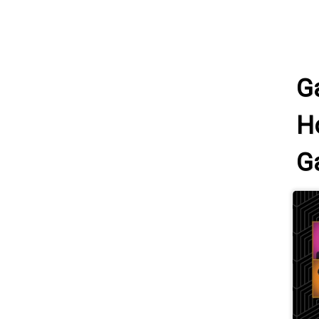
G
H
G