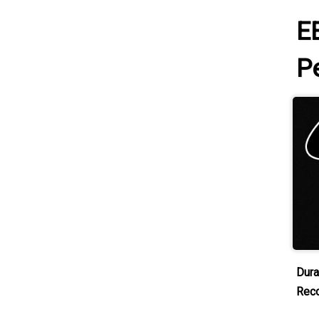
E
P
Dura
Rec