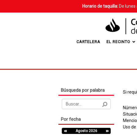
Horario de taquilla:
De lunes 
CARTELERA
EL RECINTO
Búsqueda por palabra
Si requ
Número
Situaci
Por fecha
Mencio
Uso de
Agosto 2026
Previous
Next
Month
Month