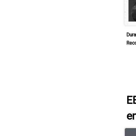
Dura
Rec
EE
e