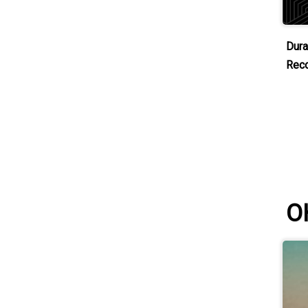
Dura
Rec
O