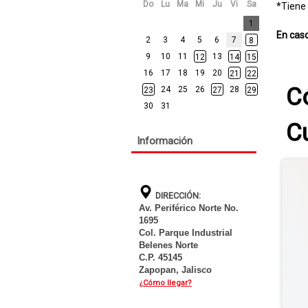
Do
Lu
Ma
Mi
Ju
Vi
Sa
*Tiene
Busqueda
1
por
En caso
2
3
4
5
6
7
8
Fecha
9
10
11
13
-
12
14
15
Selecciona
16
17
18
19
20
21
22
una
C
24
25
26
28
23
27
29
fecha
30
31
para
buscar
C
Información
DIRECCIÓN:
Av. Periférico Norte No.
1695
Col. Parque Industrial
Belenes Norte
C.P. 45145
Zapopan, Jalisco
¿Cómo llegar?