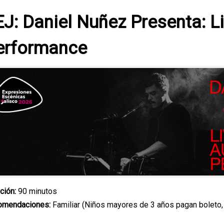
EJ: Daniel Nuñez Presenta: L
erformance
ción:
90 minutos
omendaciones:
Familiar (Niños mayores de 3 años pagan boleto,