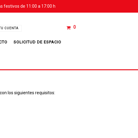
s festivos de 11:00 a 17:00 h
Tu
0
TU CUENTA
carrito
de
CTO
SOLICITUD DE ESPACIO
compras
está
vacío
con los siguientes requisitos: